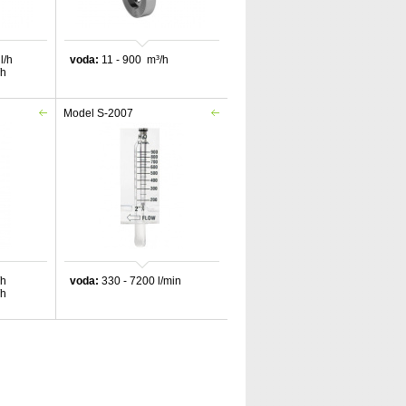
l/h
voda:
11 - 900 m³
/h
/h
Model S-2007
/h
voda:
330 - 7200 l/min
/h