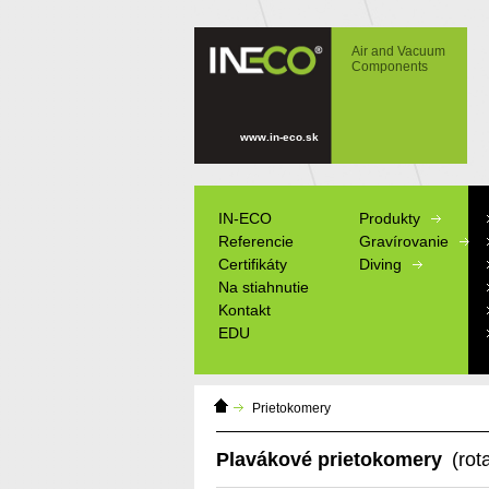
IN-ECO - Air and Vacuum Components -
Plavákové prietokomery (rotameter,
Air and Vacuum
rotametre) La Tecnica Fluidi na malý,
Components
stredný aj veľký prietok
www.in-eco.sk
IN-ECO
Produkty
Referencie
Gravírovanie
Certifikáty
Diving
Na stiahnutie
Kontakt
EDU
Domáca
Výrobné štítky
Prietokomery
stránka
Informačné tab
Modely
Plavákové prietokomery
(rot
Reklamné pred