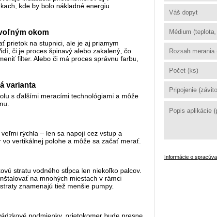
kach, kde by bolo nákladné energiu
 voľným okom
 prietok na stupnici, ale je aj priamym
dí, či je proces špinavý alebo zakalený, čo
iť filter. Alebo či má proces správnu farbu,
á varianta
polu s ďalšími meracími technológiami a môže
nu.
 veľmi rýchla – len sa napojí cez vstup a
mer vo vertikálnej polohe a môže sa začať merať.
Informácie o spracúv
ovú stratu vodného stĺpca len niekoľko palcov.
nštalovať na mnohých miestach v rámci
 straty znamenajú tiež menšie pumpy.
evádzkové podmienky, prietokomer bude presne