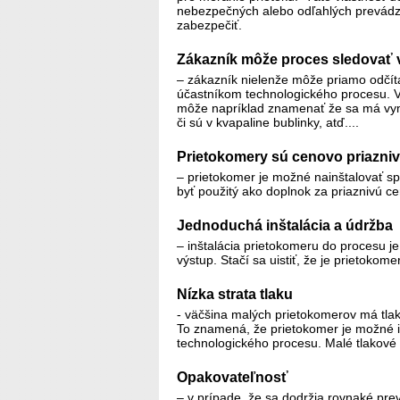
nebezpečných alebo odľahlých prevádz
zabezpečiť.
Zákazník môže proces sledovať
– zákazník nielenže môže priamo odčítať
účastníkom technologického procesu. Vi
môže napríklad znamenať že sa má vymen
či sú v kvapaline bublinky, atď....
Prietokomery sú cenovo priazniv
– prietokomer je možné nainštalovať s
byť použitý ako doplnok za priaznivú ce
Jednoduchá inštalácia a údržba
– inštalácia prietokomeru do procesu je
výstup. Stačí sa uistiť, že je prietoko
Nízka strata tlaku
- väčšina malých prietokomerov má tlak
To znamená, že prietokomer je možné i
technologického procesu. Malé tlakové
Opakovateľnosť
– v prípade, že sa dodržia rovnaké pr