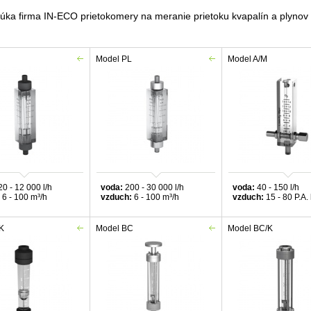
úka firma IN-ECO prietokomery na meranie prietoku kvapalín a plynov
Model PL
Model A/M
0 - 12 000 l/h
voda:
200 - 30 000 l/h
voda:
40 - 150 l/h
6 - 100 m³
/h
vzduch:
6 - 100 m³
/h
vzduch:
15 - 80 P.A. 
K
Model BC
Model BC/K