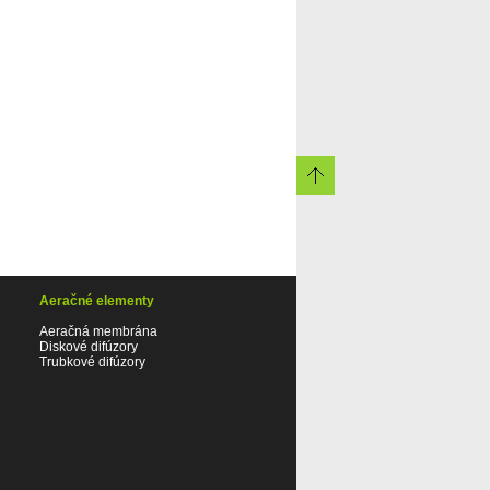
Aeračné elementy
Aeračná membrána
Diskové difúzory
Trubkové difúzory