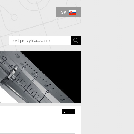
SK
Späť