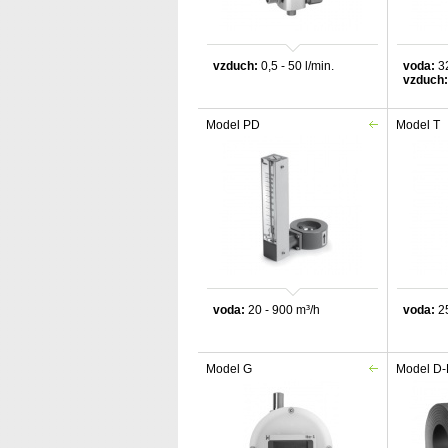
vzduch:
0,5 - 50 l/min.
voda:
32
vzduch:
Model PD
Model T
voda:
20 - 900 m³
/h
voda:
25
Model G
Model D-