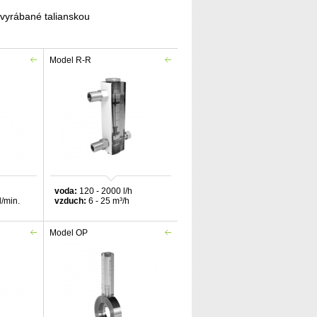
 vyrábané talianskou
Model R-R
voda:
120 - 2000 l/h
l/min.
vzduch:
6 - 25 m³/h
Model OP