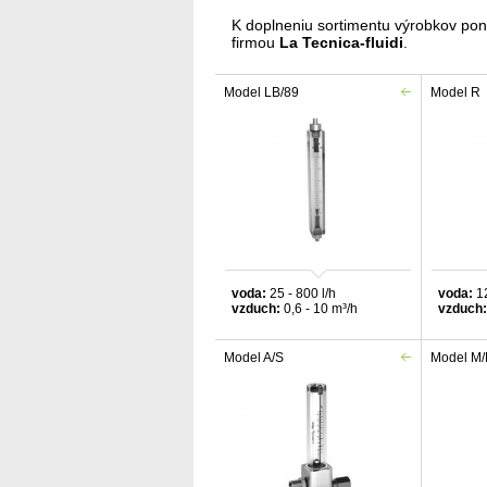
K doplneniu sortimentu výrobkov pon
firmou
La Tecnica-fluidi
.
Model LB/89
Model R
voda:
25 - 800 l/h
voda:
12
vzduch:
0,6 - 10 m³
/h
vzduch:
Model A/S
Model M/