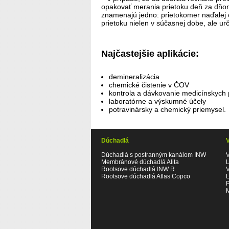
opakovať merania prietoku deň za dňo
znamenajú jedno: prietokomer naďalej 
prietoku nielen v súčasnej dobe, ale urč
Najčastejšie aplikácie:
demineralizácia
chemické čistenie v ČOV
kontrola a dávkovanie medicínskych 
laboratórne a výskumné účely
potravinársky a chemický priemysel.
Dúchadlá
Dúchadlá s postranným kanálom INW
Membránové dúchadlá Alita
Rootsove dúchadlá INW R
Rootsove dúchadlá Atlas Copco