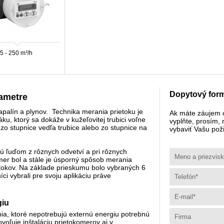
5 - 250 m³/h
Dopytový form
tametre
palín a plynov. Technika merania prietoku je
Ak máte záujem 
u, ktorý sa dokáže v kužeľovitej trubici voľne
vyplňte, prosím,
zo stupnice vedľa trubice alebo zo stupnice na
vybaviť Vašu pož
 ľuďom z rôznych odvetví a pri rôznych
omer bol a stále je úsporný spôsob merania
ietokov. Na základe prieskumu bolo vybraných 6
ci vybrali pre svoju aplikáciu práve
giu
ia, ktoré nepotrebujú externú energiu potrebnú
voľuje inštaláciu prietokomerov aj v