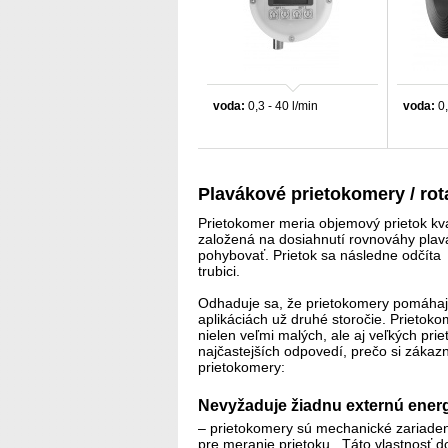
voda:
0,3 - 40 l/min
voda:
0,
Plavákové prietokomery / ro
Prietokomer meria objemový prietok kva
založená na dosiahnutí rovnováhy plavák
pohybovať. Prietok sa následne odčíta 
trubici.
Odhaduje sa, že prietokomery pomáhajú
aplikáciách už druhé storočie. Prietok
nielen veľmi malých, ale aj veľkých pr
najčastejších odpovedí, prečo si zákazní
prietokomery:
Nevyžaduje žiadnu externú ener
– prietokomery sú mechanické zariaden
pre meranie prietoku. Táto vlastnosť do