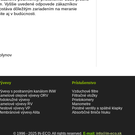
m. Vyššie uvedené odpovede zákazníkov
ostáva dôležitým zariadením na meranie
ite aj v budúcnosti.
plynov
Vývevy
Príslušenstvo
Vývevy s postranným kanálom INW
Vzduchové filtre
Lamelové olejové vývevy ORV
Filtračné vložky
Vodokružné vývevy
Prietokomery
Lamelové vývevy RV
Manometre
Piestové vývevy VP
Poistné ventily a spätné klapky
Membránové vývevy Alita
Absorbčné tlmiče hluku
© 1996 - 2025 IN-ECO. All rights reserved.
E-mail:
info@in-eco.sk