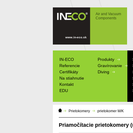
IN-ECO - Air and Vacuum Components -
Priamočítacie prietokomery MK. Rotameter,
Air and Vacuum
plavákový prietokomer.
Components
www.in-eco.sk
IN-ECO
Produkty
Referencie
Gravírovanie
Certifikáty
Diving
Na stiahnutie
Kontakt
EDU
Domáca
Výrobné štítky
Prietokomery
prietokomer M/K
stránka
Informačné tab
Modely
Priamočítacie prietokomery (
Reklamné pred