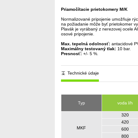
Priamočítacie prietokomery M/K
Normalizované pripojenie umožňuje rých
na požiadanie môže byť prietokomer vy
Plavák je vyrábaný z nerezovej ocele 
osové pripojenie.
Max. tepelná odolnosť:
antacidové PV
Maximálny testovaný tlak:
10 bar.
Presnosť:
+/- 5 %.
Technické údaje
Typ
voda l/h
320
420
MKF
600
800