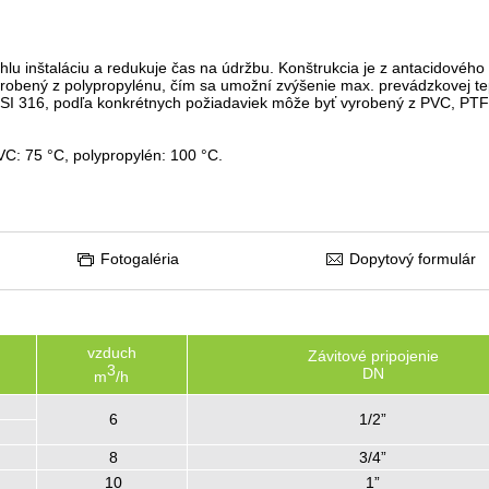
lu inštaláciu a redukuje čas na údržbu. Konštrukcia je z antacidového
robený z polypropylénu, čím sa umožní zvýšenie max. prevádzkovej te
AISI 316, podľa konkrétnych požiadaviek môže byť vyrobený z PVC, PTF
C: 75 °C, polypropylén: 100 °C.
Fotogaléria
Dopytový formulár
vzduch
Závitové pripojenie
3
DN
m
/h
6
1/2”
8
3/4”
10
1”