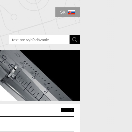
SK
Späť