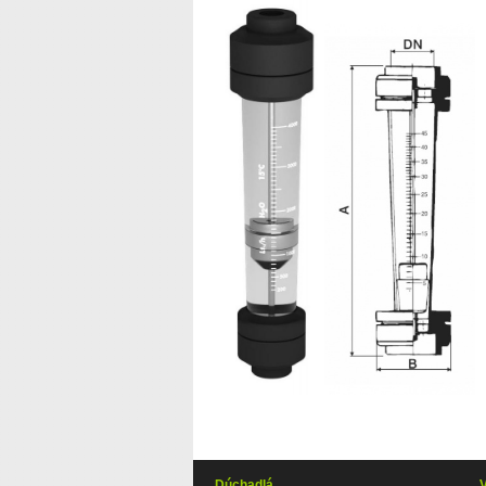
Dúchadlá