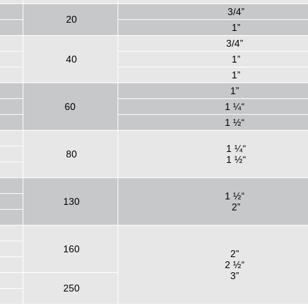
3/4”
20
1”
3/4”
40
1”
1”
1”
60
1 ¼“
1 ½“
1 ¼“
80
1 ½“
1 ½“
130
2”
160
2”
2 ½“
3”
250