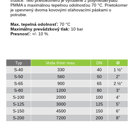
trubice. Telo prietokomeru je vyrobené z polymetakrylátu
PMMA s maximálnou tepelnou odolnosťou 70 °C. Prietokomer
je upevnený dvoma kovovými sťahovacími páskami o
potrubie.
Max. tepelná odolnosť:
70 °C
Maximálny prevádzkový tlak:
10 bar
Presnosť:
+/- 10 %.
Typ
Voda l/min max.
DN
Ø
S-40
330
40
1 ½“
S-50
560
50
2”
S-65
900
65
2 ½“
S-80
1200
80
3”
S-100
2000
100
4”
S-125
3000
125
5”
S-150
4500
150
6”
S-200
7200
200
8”