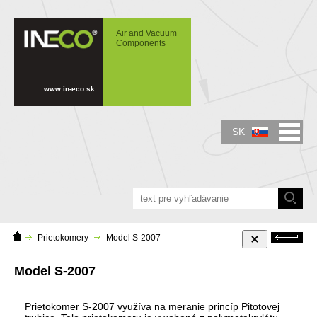
IN-ECO - Air and Vacuum Components -
Model S-2007
Air and Vacuum
Components
www.in-eco.sk
SK
Domáca
Späť
Prietokomery
Model S-2007
stránka
Model S-2007
Prietokomer S-2007 využíva na meranie princíp Pitotovej