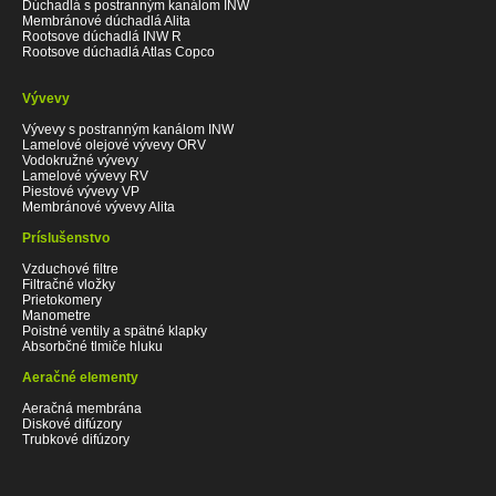
Dúchadlá s postranným kanálom INW
Membránové dúchadlá Alita
Rootsove dúchadlá INW R
Rootsove dúchadlá Atlas Copco
Vývevy
Vývevy s postranným kanálom INW
Lamelové olejové vývevy ORV
Vodokružné vývevy
Lamelové vývevy RV
Piestové vývevy VP
Membránové vývevy Alita
Príslušenstvo
Vzduchové filtre
Filtračné vložky
Prietokomery
Manometre
Poistné ventily a spätné klapky
Absorbčné tlmiče hluku
Aeračné elementy
Aeračná membrána
Diskové difúzory
Trubkové difúzory