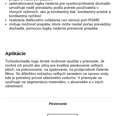
optimalizovaná logika riadenia pre vysokorýchlostné dúchadlo
umožňuje riadiť prevádzku podľa potrieb používateľa v
rôznych režimoch, ako je konštantný tlak, konštantný prietok a
konštantná rýchlosť
realizácia diaľkového ovládania cez sériový port RS485
znižuje možnosť prepätia, ktoré môže nastať počas prevádzky
dúchadla, pomocou logiky riadenia prevencie prepätia
Aplikácie
Turbodúchadlá majú široké možnosti využitia v priemysle. Je
možné ich použiť ako zdroj pre kvalitné pieskovanie veľkých
plôch, na pokovovanie, na spaľovanie, na protiprúdové čistenie
filtrov. Sú dôležitou súčasťou veľkých zariadení na úpravu vody,
kde je potrebný prívod stlačeného vzduchu. V priemysle sa
využívajú na segmentáciu materiálov, v akvaristike a v iných
odvetviach.
.
Pieskovanie