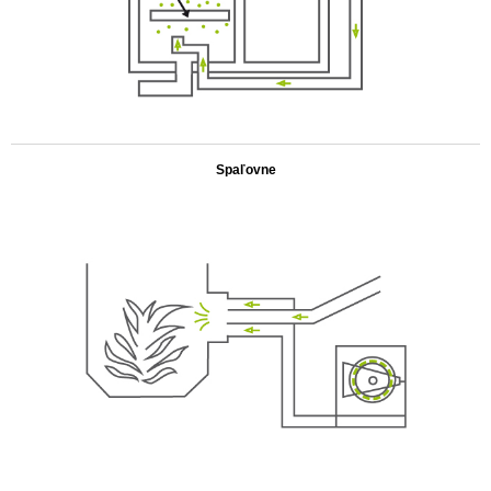
.
Spaľovne