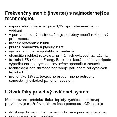
Frekvenčný menič (inverter) s najmodernejšou
technológiou
úspora elektrickej energie a 0,3% spotreba energie pri
vybíjaní
v porovnaní s inými striedačmi je potrebný menší rozbehový
prúd motora
menšie vytváranie hluku
presná prevádzka a plynulý štart
vysoká účinnosť a spoľahlivosť riadenia
okamžitá rýchlosť reakcie aj pri náhlych výkyvoch zaťaženia
funkcia KEB (Kinetic Energy Back-up), ktorá dokáže v prípade
výpadku energie rýchlo a bezpečne spomaliť a zastaviť
technológia bez snímača zabraňuje poruchám pri vysokých
teplotách
menej ako 1% štartovacieho prúdu - nie je potrebný
samostatný ovládací panel pri spustení
Užívateľsky prívetivý ovládací systém
Monitorovanie prietoku, tlaku, teploty, rýchlosti a celkovej
prevádzky je možné v reálnom čase pomocou LCD displeja
dotykový displej umožňuje jednoduché a presné ovládanie
podpora viacerých jazykov