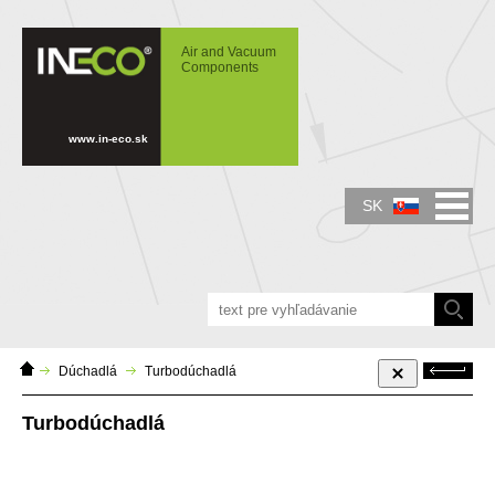
IN-ECO - Air and Vacuum Components -
Turbodúchadlá
Air and Vacuum
Components
www.in-eco.sk
SK
Domáca
Späť
Dúchadlá
Turbodúchadlá
stránka
Turbodúchadlá