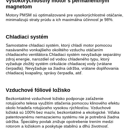
Vysokorýchlostný motor s permanentným
magnetom
Motory PMSM sú optimalizované pre vysokorýchlostné otáčanie,
minimalizujú straty prúdu a ich maximálna účinnosť je 98%.
Chladiaci systém
Samostatne chladiaci systém, ktorý chladí motor pomocou
nasávaného vonkajšieho okolitého vzduchu otáčaním
chladiaceho ventilátora.Chladiaci systém nevyžaduje separátny
zdroj energie, narozdiel od vodou chladeného typu, ktorý
vyžaduje zložitý systém cirkulácie chladiacej vody (vrátane
čerpadla). Nevyžaduje sa žiadna údržba, vrátane doplňovania
chladiacej kvapaliny, správy čerpadla, atď.
Vzduchové fóliové ložisko
Bezkontaktné vzduchové ložisko podporuje zaťaženie
rotujúceho telesa využitím stlačenia pomocou klinového efektu
okolo hriadeľa rotujúceho vysokou rýchlosťou.
Vzduchové
ložiská sú 100% bez mazív, bezkontaktné a ekologické.
Vďaka
patentovanému nemazaciemu systému nie je potrebná žiadna
údržba.
Špeciálny povlak znižuje opotrebenie trením medzi
rotorom a ložiskom a poskytuje stabilnú a dlhú životnosť.