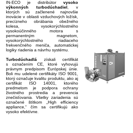
IN-ECO je distribútor
vysoko
výkonných
turbodúchadiel
, v
ktorých sú začlenené najnovšie
inovácie v oblasti vzduchových ložísk,
precízneho obrábania obežného
kolesa, vysokorýchlostného
vysokoúčinného motora s
permanentným magnetom,
vysokorýchlostného riadiaceho
frekvenčného meniča, automatickej
logiky riadenia a návrhu systému.
Turbodúchadlá
získali certifikát
s označením CE, ktoré vyhovujú
....
právnym predpisom Európskej únie.
Boli mu udelené certifikáty ISO 9001,
ktorý označuje kvalitu produktu, ako aj
certifikát ISO 14001, ktorého
predmetom je podpora ochrany
životného prostredia a prevencia
znečisťovania. Všetky zariadenia sú
označené štítkom „High efficiency
appliance,“ čím sa certifikujú ako
vysoko efektívne.