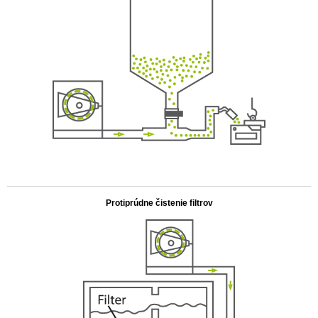
.
Protiprúdne čistenie filtrov