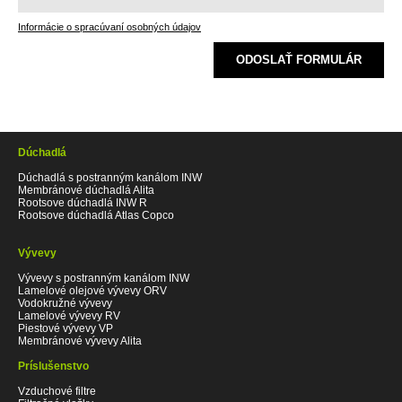
Informácie o spracúvaní osobných údajov
ODOSLAŤ FORMULÁR
Dúchadlá
Dúchadlá s postranným kanálom INW
Membránové dúchadlá Alita
Rootsove dúchadlá INW R
Rootsove dúchadlá Atlas Copco
Vývevy
Vývevy s postranným kanálom INW
Lamelové olejové vývevy ORV
Vodokružné vývevy
Lamelové vývevy RV
Piestové vývevy VP
Membránové vývevy Alita
Príslušenstvo
Vzduchové filtre