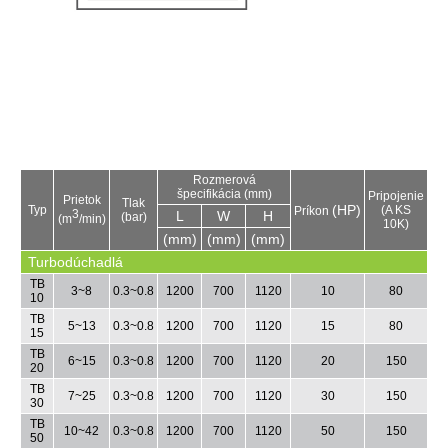
Rozmerová
špecifikácia (mm)
Pripojenie
Prietok
Tlak
(HP)
Typ
(A KS
Príkon
3
L
W
H
(bar)
(m
/min)
10K)
(mm)
(mm)
(mm)
Turbodúchadlá
TB
3~8
0.3~
0.8
1200
700
1120
10
80
10
TB
5~13
0.3~0.8
1200
700
1120
15
80
15
TB
6~15
0.3~0.8
1200
700
1120
20
150
20
TB
7~25
0.3~0.8
1200
700
1120
30
150
30
TB
10~42
0.3~0.8
1200
700
1120
50
150
50