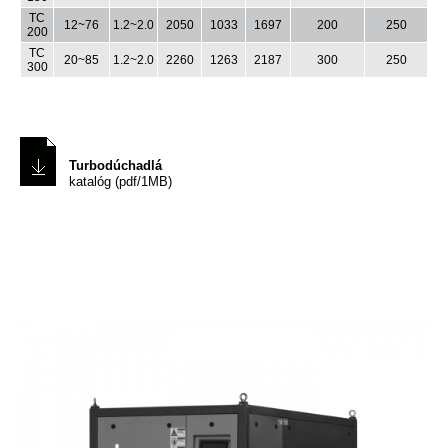
TC
12~76
1.2~2.0
2050
1033
1697
200
250
200
TC
20~85
1.2~2.0
2260
1263
2187
300
250
300
Turbodúchadlá
katalóg (pdf/1MB)