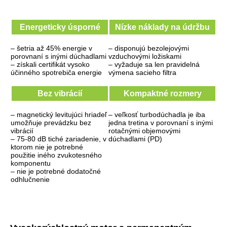
Energeticky úsporné
Nízke náklady na údržbu
– šetria až 45% energie v
– disponujú bezolejovými
porovnaní s inými dúchadlami
vzduchovými ložiskami
– získali certifikát vysoko
– vyžaduje sa len pravidelná
účinného spotrebiča energie
výmena sacieho filtra
Bez vibrácií
Kompaktné rozmery
– magnetický levitujúci hriadeľ
– veľkosť turbodúchadla je iba
umožňuje prevádzku bez
jedna tretina v porovnaní s inými
vibrácií
rotačnými objemovými
– 75-80 dB tiché zariadenie, v
dúchadlami (PD)
ktorom nie je potrebné
použitie iného zvukotesného
komponentu
– nie je potrebné dodatočné
odhlučnenie