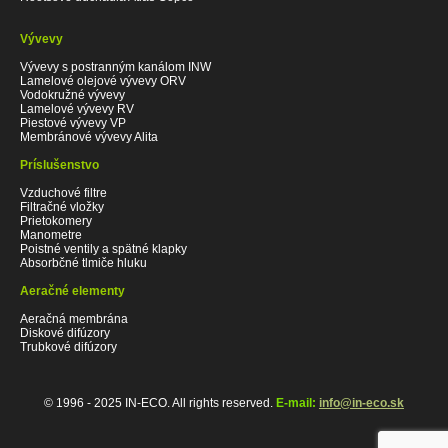
Vývevy
Vývevy s postranným kanálom INW
Lamelové olejové vývevy ORV
Vodokružné vývevy
Lamelové vývevy RV
Piestové vývevy VP
Membránové vývevy Alita
Príslušenstvo
Vzduchové filtre
Filtračné vložky
Prietokomery
Manometre
Poistné ventily a spätné klapky
Absorbčné tlmiče hluku
Aeračné elementy
Aeračná membrána
Diskové difúzory
Trubkové difúzory
© 1996 - 2025 IN-ECO. All rights reserved.
E-mail:
info@in-eco.sk