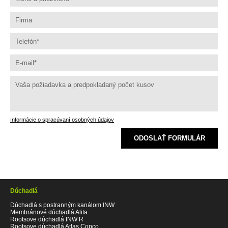
Informácie o spracúvaní osobných údajov
ODOSLAŤ FORMULÁR
Dúchadlá
Dúchadlá s postranným kanálom INW
Membránové dúchadlá Alita
Rootsove dúchadlá INW R
Rootsove dúchadlá Atlas Copco