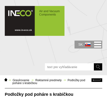
IN-ECO - Air and Vacuum Components -
Podložky pod poháre s krabičkou
Air and Vacuum
Components
www.in-eco.sk
SK
Domáca
Späť
Gravírovanie
Reklamné predmety
Podložky pod
stránka
poháre s krabičkou
Podložky pod poháre s krabičkou