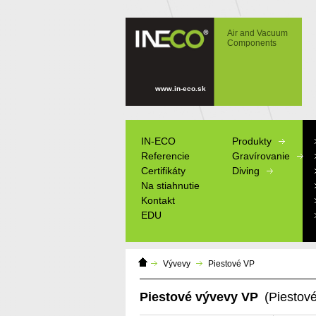
IN-ECO - Air and Vacuum Components -
Piestové vývevy VP bezolejové zariadenia
Air and Vacuum
pre tvorbu vákua
Components
www.in-eco.sk
IN-ECO
Produkty
Referencie
Gravírovanie
Certifikáty
Diving
Na stiahnutie
Kontakt
EDU
Domáca
Výrobné štítky
Vývevy
Piestové VP
stránka
Informačné tab
Modely
Piestové vývevy VP
(Piestov
Reklamné pred