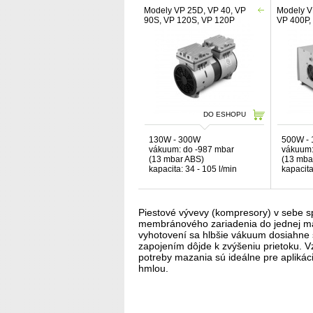
Modely VP 25D, VP 40, VP
Modely V
90S, VP 120S, VP 120P
VP 400P,
DO ESHOPU
130W - 300W
500W -
vákuum: do -987 mbar
vákuum:
(13 mbar ABS)
(13 mba
kapacita: 34 - 105 l/min
kapacita
Piestové vývevy (kompresory) v sebe spá
membránového zariadenia do jednej mal
vyhotovení sa hlbšie vákuum dosiahne 
zapojením dôjde k zvýšeniu prietoku. 
potreby mazania sú ideálne pre aplikác
hmlou.