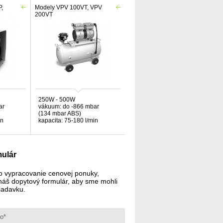
,
Modely VPV 100VT, VPV
200VT
250W - 500W
ar
vákuum: do -866 mbar
(134 mbar ABS)
in
kapacita: 75-180 l/min
ulár
o vypracovanie cenovej ponuky,
 náš dopytový formulár, aby sme mohli
iadavku.