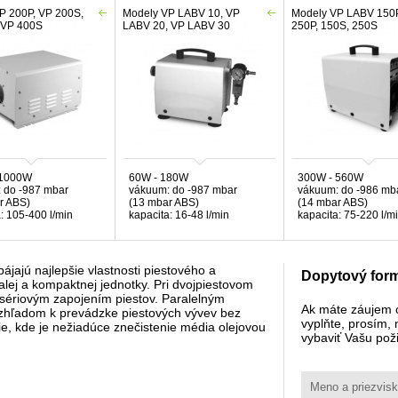
P 200P, VP 200S,
Modely VP LABV 10, VP
Modely VP LABV 150P
 VP 400S
LABV 20, VP LABV 30
250P, 150S, 250S
 1000W
60W - 180W
300W - 560W
 do -987 mbar
vákuum: do -987 mbar
vákuum: do -986 mb
r ABS)
(13 mbar ABS)
(14 mbar ABS)
: 105-400 l/min
kapacita: 16-48 l/min
kapacita: 75-220 l/m
jajú najlepšie vlastnosti piestového a
Dopytový form
ej a kompaktnej jednotky. Pri dvojpiestovom
sériovým zapojením piestov. Paralelným
Ak máte záujem 
Vzhľadom k prevádzke piestových vývev bez
vyplňte, prosím,
ie, kde je nežiadúce znečistenie média olejovou
vybaviť Vašu pož