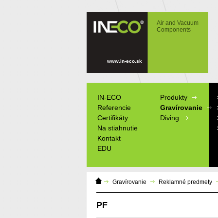
IN-ECO - Air and Vacuum Components - PF-
ka
Air and Vacuum
Components
www.in-eco.sk
IN-ECO
Produkty
Referencie
Gravírovanie
Certifikáty
Diving
Na stiahnutie
Kontakt
EDU
Domáca
Gravírovanie
Reklamné predmety
stránka
PF