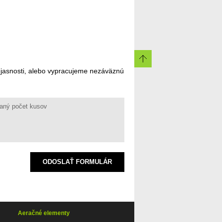
ejasnosti, alebo vypracujeme nezáväznú
ODOSLAŤ FORMULÁR
Aeračné elementy