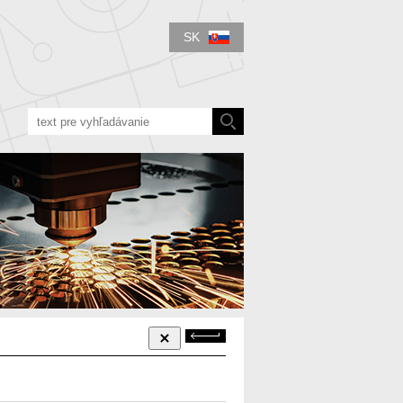
SK
Späť