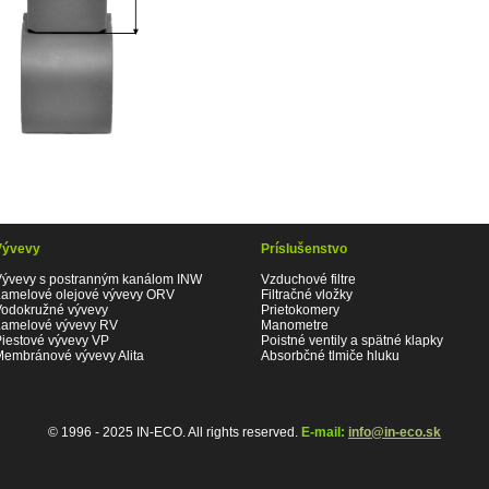
Vývevy
Príslušenstvo
Vývevy s postranným kanálom INW
Vzduchové filtre
Lamelové olejové vývevy ORV
Filtračné vložky
Vodokružné vývevy
Prietokomery
Lamelové vývevy RV
Manometre
Piestové vývevy VP
Poistné ventily a spätné klapky
Membránové vývevy Alita
Absorbčné tlmiče hluku
© 1996 - 2025 IN-ECO. All rights reserved.
E-mail:
info@in-eco.sk