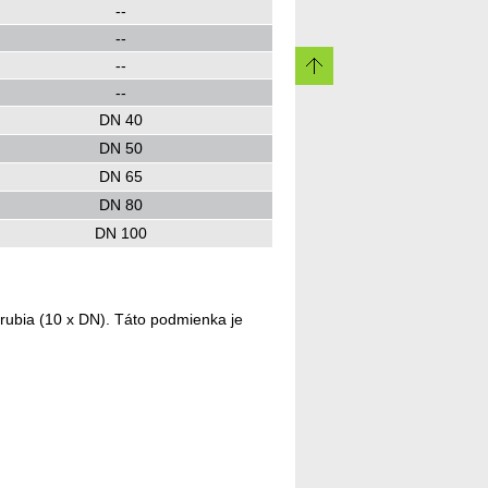
--
--
--
--
DN 40
DN 50
DN 65
DN 80
DN 100
trubia (10 x DN). Táto podmienka je