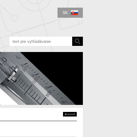
SK
Späť