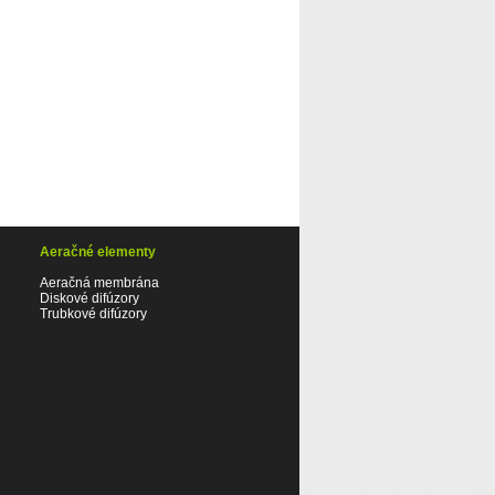
Aeračné elementy
Aeračná membrána
Diskové difúzory
Trubkové difúzory