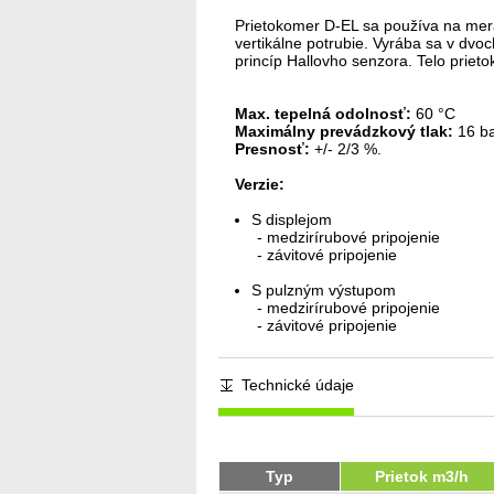
Prietokomer D-EL sa používa na mera
vertikálne potrubie. Vyrába sa v dv
princíp Hallovho senzora. Telo prie
Max. tepelná odolnosť:
60 °C
Maximálny prevádzkový tlak:
16 ba
Presnosť:
+/- 2/3 %.
Verzie:
S displejom
- medzirírubové pripojenie
- závitové pripojenie
S pulzným výstupom
- medzirírubové pripojenie
- závitové pripojenie
Technické údaje
Typ
Prietok m3/h