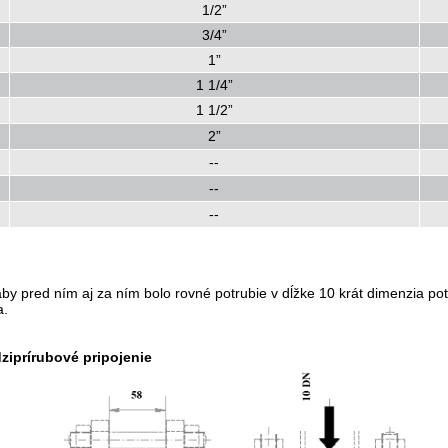
1/2”
3/4”
1”
1 1/4”
1 1/2”
2”
--
--
--
by pred ním aj za ním bolo rovné potrubie v dĺžke 10 krát dimenzia po
a.
ziprírubové pripojenie