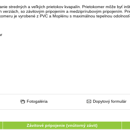
nie stredných a veľkých prietokov kvapalín. Prietokomer môže byť inšt
och verziách, so závitovým pripojením a medziprírubovým pripojením. P
tokomeru je vyrobené z PVC a Moplénu s maximálnou tepelnou odolnosť
r
Fotogaléria
Dopytový formulár
Závitové pripojenie (vnútorný závit)