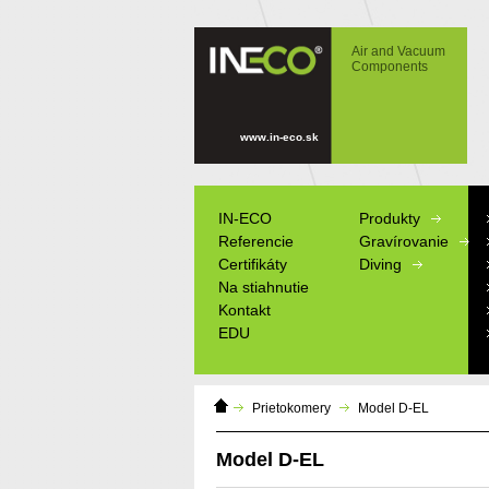
IN-ECO - Air and Vacuum Components -
Model D-EL
Air and Vacuum
Components
www.in-eco.sk
IN-ECO
Produkty
Referencie
Gravírovanie
Certifikáty
Diving
Na stiahnutie
Kontakt
EDU
Domáca
Výrobné štítky
Prietokomery
Model D-EL
stránka
Informačné tab
Modely
Model D-EL
Reklamné pred