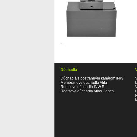
Dúchadlá
Dúchadlá s postranným kanálom INW
Membránové dúchadlá Alita
Rootsove dúchadlá INW R
Rootsove dúchadlá Atlas Copco