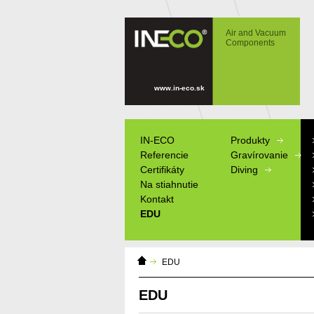
IN-ECO - Air and Vacuum Components -
EDU
Air and Vacuum
Components
www.in-eco.sk
IN-ECO
Produkty
Referencie
Gravírovanie
Certifikáty
Diving
Na stiahnutie
Kontakt
EDU
Domáca
Výrobné štítky
EDU
stránka
Informačné tab
Modely
EDU
Reklamné pred