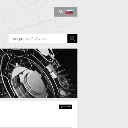
SK
Späť