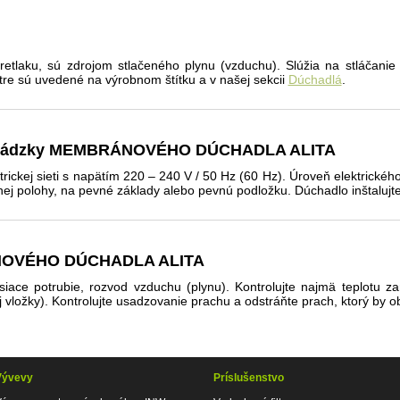
retlaku, sú zdrojom stlačeného plynu (vzduchu). Slúžia na stláčanie 
re sú uvedené na výrobnom štítku a v našej sekcii
Dúchadlá
.
 prevádzky MEMBRÁNOVÉHO DÚCHADLA ALITA
trickej sieti s napätím 220 – 240 V / 50 Hz (60 Hz). Úroveň elektrického
ej polohy, na pevné základy alebo pevnú podložku. Dúchadlo inšta­lujte 
ÁNOVÉHO DÚCHADLA ALITA
isiace potrubie, rozvod vzduchu (plynu). Kontrolujte najmä teplotu 
nej vložky). Kontrolujte usadzovanie prachu a odstráňte prach, ktorý by
Vývevy
Príslušenstvo