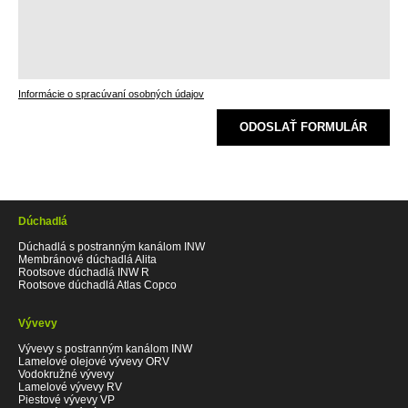
Informácie o spracúvaní osobných údajov
ODOSLAŤ FORMULÁR
Dúchadlá
Dúchadlá s postranným kanálom INW
Membránové dúchadlá Alita
Rootsove dúchadlá INW R
Rootsove dúchadlá Atlas Copco
Vývevy
Vývevy s postranným kanálom INW
Lamelové olejové vývevy ORV
Vodokružné vývevy
Lamelové vývevy RV
Piestové vývevy VP