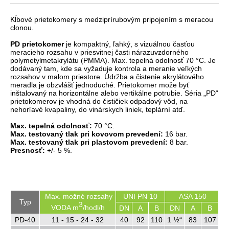
Kĺbové prietokomery s medziprírubovým pripojením s meracou
clonou.
PD prietokomer
je kompaktný, ľahký, s vizuálnou časťou
meracieho rozsahu v priesvitnej časti nárazuvzdorného
polymetylmetakrylátu (PMMA). Max. tepelná odolnosť 70 °C. Je
dodávaný tam, kde sa vyžaduje kontrola a meranie veľkých
rozsahov v malom priestore. Údržba a čistenie akrylátového
meradla je obzvlášť jednoduché. Prietokomer može byť
inštalovaný na horizontálne alebo vertikálne potrubie. Séria „PD“
prietokomerov je vhodná do čističiek odpadový vôd, na
nehorľavé kvapaliny, do vinárskych liniek, teplární atď.
Max. tepelná odolnosť:
70 °C.
Max. testovaný tlak pri kovovom prevedení:
16 bar.
Max. testovaný tlak pri plastovom prevedení:
8 bar.
Presnosť:
+/- 5 %.
Max. možné rozsahy
UNI PN 10
ASA 150
Typ
3
VODA m
/hodl/h
DN
A
B
DN
A
B
PD-40
11 - 15 - 24 - 32
40
92
110
1 ½“
83
107