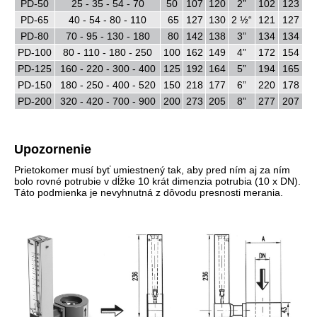
PD-50
25 - 35 - 54 - 70
50
107
120
2”
102
123
PD-65
40 - 54 - 80 - 110
65
127
130
2 ½“
121
127
PD-80
70 - 95 - 130 - 180
80
142
138
3”
134
134
PD-100
80 - 110 - 180 - 250
100
162
149
4”
172
154
PD-125
160 - 220 - 300 - 400
125
192
164
5”
194
165
PD-150
180 - 250 - 400 - 520
150
218
177
6”
220
178
PD-200
320 - 420 - 700 - 900
200
273
205
8”
277
207
Upozornenie
Prietokomer musí byť umiestnený tak, aby pred ním aj za ním
bolo rovné potrubie v dĺžke 10 krát dimenzia potrubia (10 x DN).
Táto podmienka je nevyhnutná z dôvodu presnosti merania.