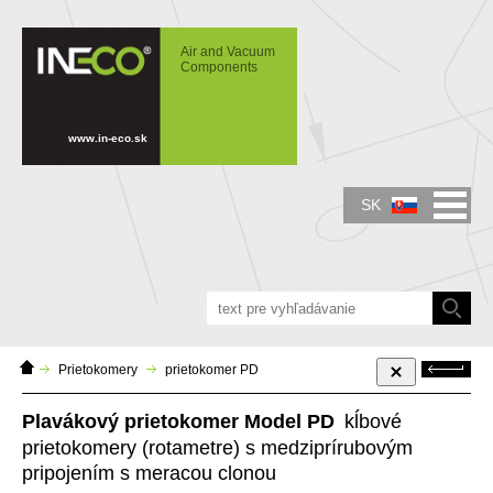
IN-ECO - Air and Vacuum Components -
Horizontálne prietokomery PD s
Air and Vacuum
prírubovým pripojením a meracou clonou.
Components
Rotameter, plavákový prietokomer.
www.in-eco.sk
SK
Domáca
Späť
Prietokomery
prietokomer PD
stránka
Plavákový prietokomer Model PD
kĺbové
prietokomery (rotametre) s medziprírubovým
pripojením s meracou clonou