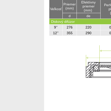
Efektívny
Priemer
Perf
priemer
(mm)
Veľkosť
p
(mm)
d
de
Diskový difúzor
9’’
276
220
0
12’’
355
290
0