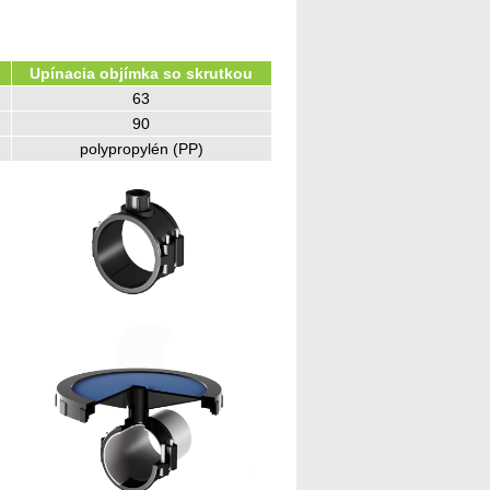
Upínacia objímka so skrutkou
63
90
polypropylén (PP)