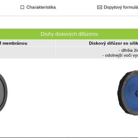
Charakteristika
Dopytový formulá
Druhy diskových difúzorov
DM membránou
Diskový difúzor so si
- dlhšia ž
- odolnejší voči v