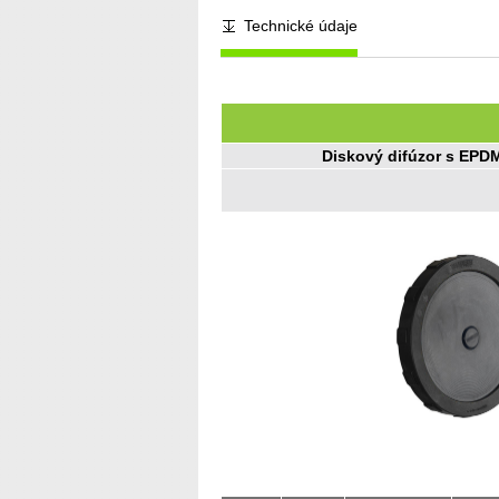
Technické údaje
Diskový difúzor s EP