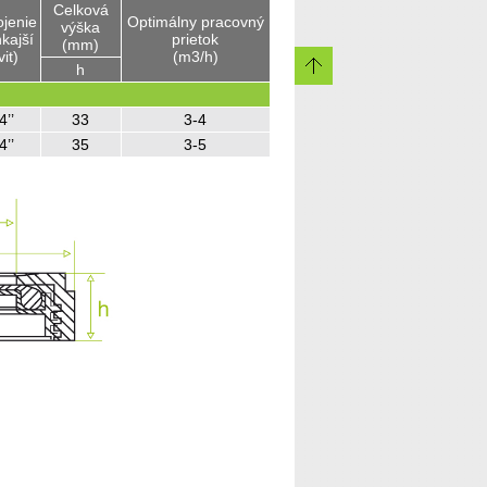
Celková
jenie
Optimálny pracovný
výška
kajší
prietok
(mm)
it)
(m3/h)
h
4’’
33
3-4
4’’
35
3-5