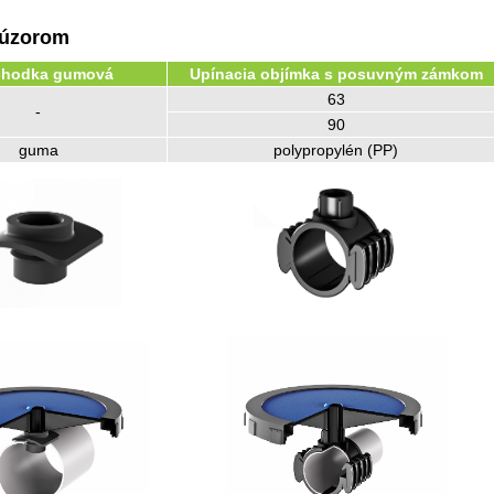
fúzorom
chodka gumová
Upínacia objímka s posuvným zámkom
63
-
90
guma
polypropylén (PP)