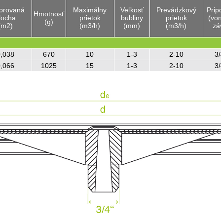
orovaná
Maximálny
Veľkosť
Prevádzkový
Pripo
Hmotnosť
locha
prietok
bubliny
prietok
(von
(g)
(m2)
(m3/h)
(mm)
(m3/h)
záv
,038
670
10
1-3
2-10
3/
,066
1025
15
1-3
2-10
3/