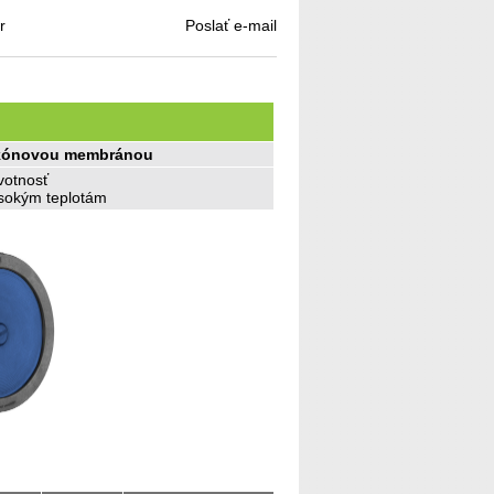
r
Poslať e-mail
likónovou membránou
ivotnosť
ysokým teplotám