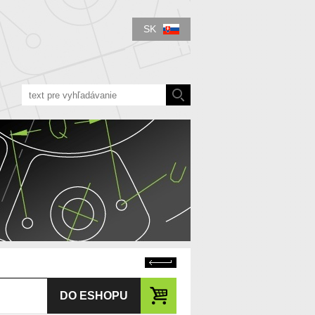
SK
Späť
DO ESHOPU