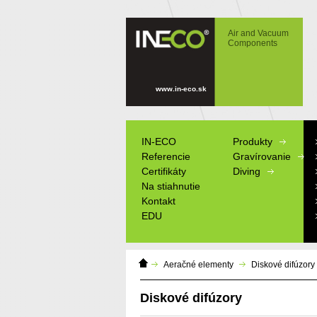
IN-ECO - Air and Vacuum Components -
Diskové difúzory
Air and Vacuum
Components
www.in-eco.sk
IN-ECO
Produkty
Referencie
Gravírovanie
Certifikáty
Diving
Na stiahnutie
Kontakt
EDU
Domáca
Výrobné štítky
Aeračné elementy
Diskové difúzory
stránka
Informačné tab
Modely
Diskové difúzory
Reklamné pred