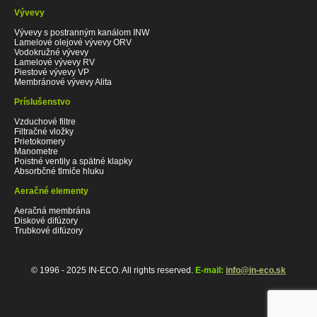
Vývevy
Vývevy s postranným kanálom INW
Lamelové olejové vývevy ORV
Vodokružné vývevy
Lamelové vývevy RV
Piestové vývevy VP
Membránové vývevy Alita
Príslušenstvo
Vzduchové filtre
Filtračné vložky
Prietokomery
Manometre
Poistné ventily a spätné klapky
Absorbčné tlmiče hluku
Aeračné elementy
Aeračná membrána
Diskové difúzory
Trubkové difúzory
© 1996 - 2025 IN-ECO. All rights reserved.
E-mail:
info@in-eco.sk