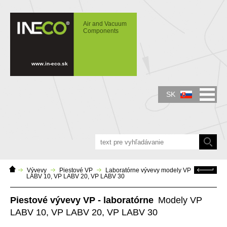
IN-ECO - Air and Vacuum Components -
Piestové laboratórne vývevy VP
Air and Vacuum
Components
www.in-eco.sk
SK
Domáca
Späť
Vývevy
Piestové VP
Laboratórne vývevy modely VP
stránka
LABV 10, VP LABV 20, VP LABV 30
Piestové vývevy VP - laboratórne
Modely VP
LABV 10, VP LABV 20, VP LABV 30