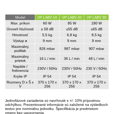
Model
VP LABV 10
VP LABV 20
VP LABV 30
Max. príkon
60 W
85 W
180 W
Úroveň hlučnosti
≤ 58 dB
≤55 dB
≤65 dB
Hmotnosť
5,5 kg
6,8 kg
8,5 kg
Výstup ø
9 mm
9 mm
9 mm
Maximálny
826 mbar
987 mbar
907 mbar
podtlak
Maximálny
16 L / min
36 L / min
48 L / min
prietok
Napätie /
230V / 50Hz
230V / 50Hz
230 V / 50Hz
frekvencia
Krytie IP
IP 54
IP 54
IP 54
Rozmery D x Š x
370 x 170 x
370 x 170 x
370 x 170 x
V
256
256
256
Jednofázové zariadenia sú navrhnuté s +/- 10% prípustnou
odchýlkou. Prezentované informácie sú založené na výsledkoch
testov pre nominálnu jednotku. Špecifikácia je predmetom
zmeny bez upozornenia.