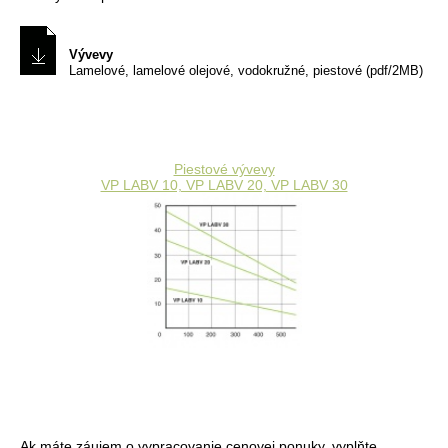
Vývevy
Lamelové, lamelové olejové, vodokružné, piestové (pdf/2MB)
Piestové vývevy
VP LABV 10, VP LABV 20, VP LABV 30
Ak máte záujem o vypracovanie cenovej ponuky, vyplňte,