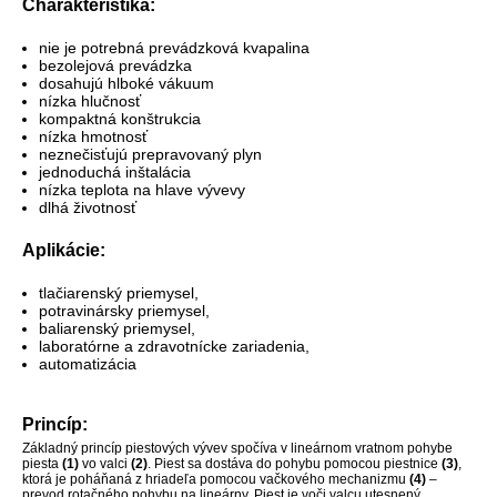
Charakteristika:
nie je potrebná prevádzková kvapalina
bezolejová prevádzka
dosahujú hlboké vákuum
nízka hlučnosť
kompaktná konštrukcia
nízka hmotnosť
neznečisťujú prepravovaný plyn
jednoduchá inštalácia
nízka teplota na hlave vývevy
dlhá životnosť
Aplikácie:
tlačiarenský priemysel,
potravinársky priemysel,
baliarenský priemysel,
laboratórne a zdravotnícke zariadenia,
automatizácia
Princíp:
Základný princíp piestových vývev spočíva v lineárnom vratnom pohybe
piesta
(1)
vo valci
(2)
. Piest sa dostáva do pohybu pomocou piestnice
(3)
,
ktorá je poháňaná z hriadeľa pomocou vačkového mechanizmu
(4)
–
prevod rotačného pohybu na lineárny. Piest je voči valcu utesnený