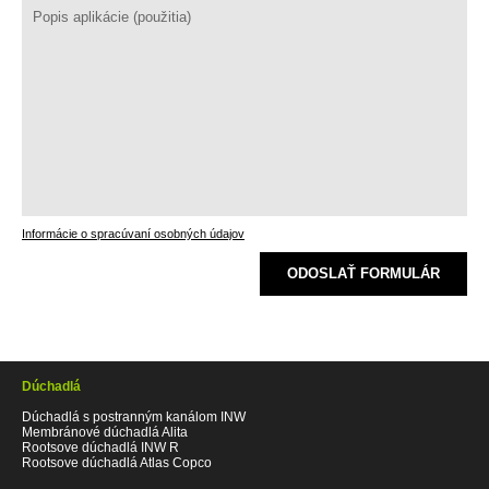
Informácie o spracúvaní osobných údajov
ODOSLAŤ FORMULÁR
Dúchadlá
Dúchadlá s postranným kanálom INW
Membránové dúchadlá Alita
Rootsove dúchadlá INW R
Rootsove dúchadlá Atlas Copco