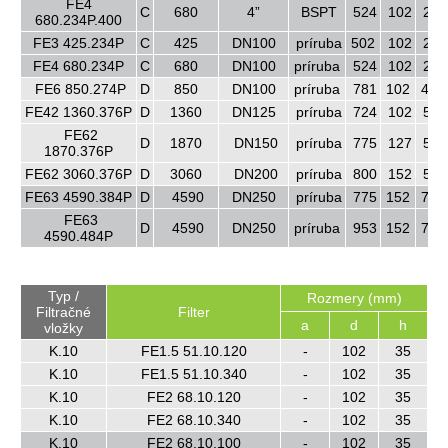
FE4
C
680
4”
BSPT
524
102
279
680.234P.400
FE3 425.234P
C
425
DN100
príruba
502
102
279
FE4 680.234P
C
680
DN100
príruba
524
102
279
FE6 850.274P
D
850
DN100
príruba
781
102
406
FE42 1360.376P
D
1360
DN125
príruba
724
102
572
FE62
D
1870
DN150
príruba
775
127
572
1870.376P
FE62 3060.376P
D
3060
DN200
príruba
800
152
572
FE63 4590.384P
D
4590
DN250
príruba
775
152
724
FE63
D
4590
DN250
príruba
953
152
724
4590.484P
Typ /
Rozmery (mm)
Filtračné
Filter
a
d
h
vložky
K.10
FE1.5 51.10.120
-
102
35
K.10
FE1.5 51.10.340
-
102
35
K.10
FE2 68.10.120
-
102
35
K.10
FE2 68.10.340
-
102
35
K.10
FE2 68.10.100
-
102
35