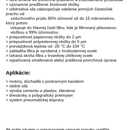
> významné predĺženie životnosti vložky
> odstredivá sila zabezpečuje odelenie jemných čiastočiek
prachu od
vzduchového prúdu 85% účinnosť až do 15 mikrometrov,
ktorý potom
vstupuje do hlavnej časti filtru, kde je filtrovaný plisovanou
vložkou s 99% účinnosťou
> priepustnosť papierovej vložky do 2 µm
> priepustnosť polyesterovej vložky do 5 µm
> prevádzková teplota od -26 °C do 104 °C
> zakladňa filtra je vyrobená z hrubostennej ocele
> ťahaná skriňa filtra z trvanlivej uhlíkovej ocele
> vypaľovaná smaltovaná alebo prášková povrchová úprava
Aplikácie:
> motory, dúchadlá s postranným kanálom
> obilné silá
> výroba cementu a plastov, zlievárne
> drevársky a polygrafický priemysel
> systém pneumatickej dopravy
Ak máte záujem o vypracovanie cenovej ponuky, vyplňte,