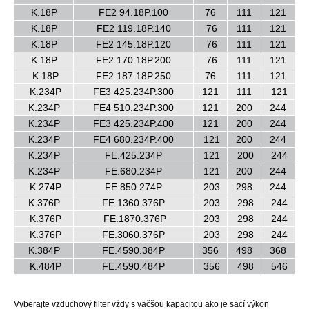
K.18P
FE2 94.18P.100
76
111
121
K.18P
FE2 119.18P.140
76
111
121
K.18P
FE2 145.18P.120
76
111
121
K.18P
FE2.170.18P.200
76
111
121
K.18P
FE2 187.18P.250
76
111
121
K.234P
FE3 425.234P.300
121
111
121
K.234P
FE4 510.234P.300
121
200
244
K.234P
FE3 425.234P.400
121
200
244
K.234P
FE4 680.234P.400
121
200
244
K.234P
FE.425.234P
121
200
244
K.234P
FE.680.234P
121
200
244
K.274P
FE.850.274P
203
298
244
K.376P
FE.1360.376P
203
298
244
K.376P
FE.1870.376P
203
298
244
K.376P
FE.3060.376P
203
298
244
K.384P
FE.4590.384P
356
498
368
K.484P
FE.4590.484P
356
498
546
Vyberajte vzduchový filter vždy s väčšou kapacitou ako je sací výkon