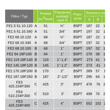
Pripojenie
Rozmery (mm)
Prietok
Pripo-
Filtre / Typ
vonkajší
3
jenie
(m
/hod)
A
B
C
závit G
FE1.5 51.10.120
A
51
½”
BSPT
187
22
105
FE1.5 51.10.340
A
51
3/4”
BSPT
197
32
105
FE2 68.10.120
A
68
½”
BSPT
187
22
105
FE2 68.10.340
A
68
3/4”
BSPT
197
32
105
FE2 68.10.100
B
68
1”
BSPT
197
32
105
FE2 94.18P.100
B
94
1”
BSPT
270
38
178
FE2 119.18P.140
B
119
1”-1,4”
BSPT
273
41
178
FE2 145.18P.120
B
145
1”-1,2”
BSPT
273
41
178
FE2.170.18P.200
B
170
2”
BSPT
289
57
178
FE2 187.18P.250
B
187
2”-1/2”
BSPT
295
64
178
FE3
C
425
3”
BSPT
476
76
279
425.234P.300
FE4
C
510
3”
BSPT
498
76
279
510.234P.300
FE3
C
425
4”
BSPT
502
102
279
425.234P.400