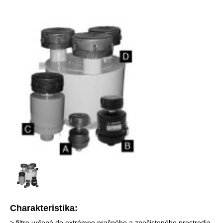
Charakteristika:
> filtre určené do extrémne prašného a znečisteného prostredia