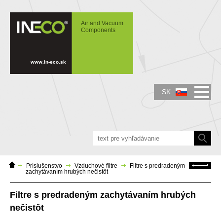
IN-ECO - Air and Vacuum Components -
Filtre s predradeným zachytávaním
Air and Vacuum
hrubých nečistôt
Components
www.in-eco.sk
SK
Domáca
Späť
Príslušenstvo
Vzduchové filtre
Filtre s predradeným
stránka
zachytávaním hrubých nečistôt
Filtre s predradeným zachytávaním hrubých
nečistôt