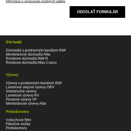
Informácie o spracúvaní osobných údajov
ODOSLAŤ FORMULÁR
Dúchadlá
Dúchadlá s postranným kanálom INW
Membránové dúchadlá Alita
Rootsove dúchadlá INW R
Rootsove dúchadlá Atlas Copco
Vývevy
Vývevy s postranným kanálom INW
Lamelové olejové vývevy ORV
Vodokružné vývevy
Lamelové vývevy RV
Piestové vývevy VP
Membránové vývevy Alita
Príslušenstvo
Vzduchové filtre
Filtračné vložky
Prietokomery