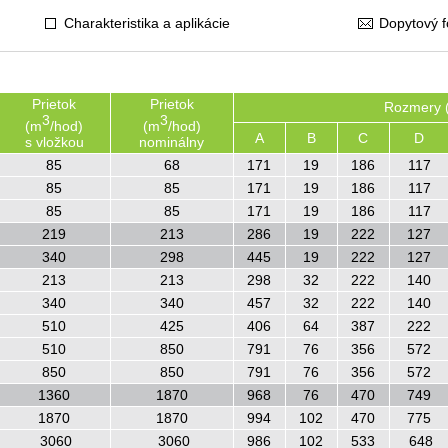
Charakteristika a aplikácie
Dopytový f
Prietok
Prietok
Rozmery 
3
3
(m
/hod)
(m
/hod)
A
B
C
D
s vložkou
nominálny
85
68
171
19
186
117
85
85
171
19
186
117
85
85
171
19
186
117
219
213
286
19
222
127
340
298
445
19
222
127
213
213
298
32
222
140
340
340
457
32
222
140
510
425
406
64
387
222
510
850
791
76
356
572
850
850
791
76
356
572
1360
1870
968
76
470
749
1870
1870
994
102
470
775
3060
3060
986
102
533
648