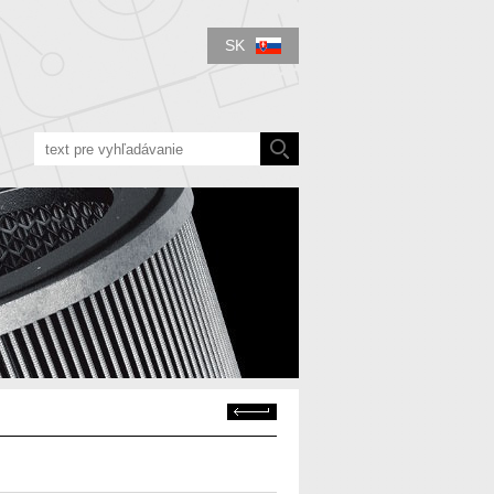
SK
Späť