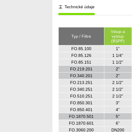
Technické údaje
Vstup a
Typ / Filtre
výstup
(
BSPP
)
FO.85.100
1”
FO.85.126
1 1/4”
FO.85.151
1 1/2”
FO.219.201
2”
FO.340.201
2”
FO.213.251
2 1/2”
FO.340.251
2 1/2”
FO.510.251
2 1/2”
FO.850.301
3”
FO.850.401
4”
FO.1870.501
5”
FO.1870.601
6”
FO.3060.200
DN200