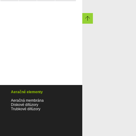
Aeračné elementy
Aeračná membrána
Diskové difúzory
Trubkové difúzory