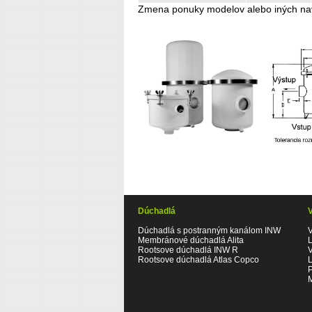
Zmena ponuky modelov alebo iných na
Dúchadlá
Dúchadlá s postranným kanálom INW
Membránové dúchadlá Alita
Rootsove dúchadlá INW R
Rootsove dúchadlá Atlas Copco