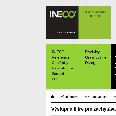
IN-ECO - Air and Vacuum Components -
Výstupné filtre pre zachytávanie olejovej
Air and Vacuum
hmly
Components
www.in-eco.sk
IN-ECO
Produkty
Referencie
Gravírovanie
Certifikáty
Diving
Na stiahnutie
Kontakt
EDU
Domáca
Výrobné štítky
Príslušenstvo
Vzduchové filtre
V
stránka
Informačné tab
Modely
Výstupné filtre pre zachytáva
Reklamné pred