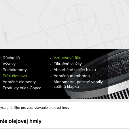
Dúchadlá
Membránové Alita
Lamelové vývevy
Vzduchové filtre
Diskové difúzory
Dúchadlá
Vývevy
S postranným kanálom INW
S postranným kanálom INW
Filtračné vložky
Trubkové difúzory
Prietokomery
INW G/GT rootsove dúchadlá
Vodokružné vývevy
Absorbčné tlmiče hluku
Príslušenstvo
Turbodúchadlá
Piestové VP
Aeračná membrána
Aeračné elementy
Skrutkové dúchadla Atlas Copco
Membránové Alita
Manometre, poistné ventily,
spätná klapka
Produkty Atlas Copco
Lamelové olejové vývevy ORV
ýstupné filtre pre zachytávanie olejovej hmly
uľky
nie olejovej hmly
mety