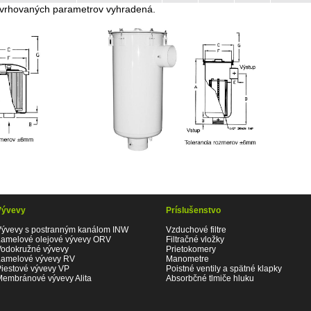
vrhovaných parametrov vyhradená.
Vývevy
Príslušenstvo
Vývevy s postranným kanálom INW
Vzduchové filtre
Lamelové olejové vývevy ORV
Filtračné vložky
Vodokružné vývevy
Prietokomery
Lamelové vývevy RV
Manometre
Piestové vývevy VP
Poistné ventily a spätné klapky
Membránové vývevy Alita
Absorbčné tlmiče hluku