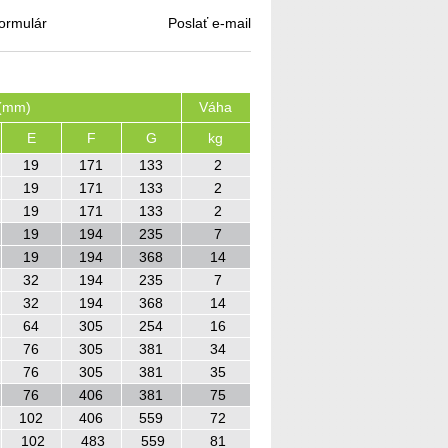
ormulár
Poslať e-mail
(mm)
Váha
E
F
G
kg
19
171
133
2
19
171
133
2
19
171
133
2
19
194
235
7
19
194
368
14
32
194
235
7
32
194
368
14
64
305
254
16
76
305
381
34
76
305
381
35
76
406
381
75
102
406
559
72
102
483
559
81