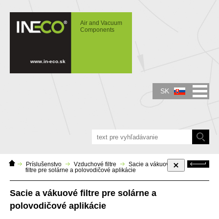
IN-ECO - Air and Vacuum Components -
Sacie a vákuové filtre pre solárne a
Air and Vacuum
polovodičové aplikácie
Components
www.in-eco.sk
SK
Domáca
Späť
Príslušenstvo
Vzduchové filtre
Sacie a vákuové
stránka
filtre pre solárne a polovodičové aplikácie
Sacie a vákuové filtre pre solárne a
polovodičové aplikácie