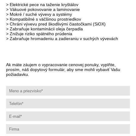
> Elektrické pece na taženie kryštálov
> Vákuové pokovovanie a laminovanie
> Mokré / suché vývevy a systémy
> Kompatibilné s väčšinou prostriedkov
> Chráni vývevu pred škodlivými čiastočkami (SiOX)
> Zabraňuje kontaminácii oleja čerpadla
> Znižuje riziko spätného prúdenia
> Zabraňuje hromadeniu a zadieraniu v suchých vývevách
Ak máte záujem o vypracovanie cenovej ponuky, vyplňte,
prosím, náš dopytový formulár, aby sme mohli vybaviť Vašu
požiadavku.