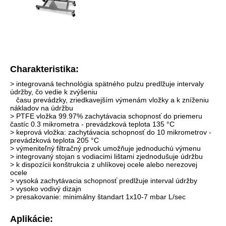
Charakteristika:
> integrovaná technológia spätného pulzu predlžuje intervaly
údržby, čo vedie k zvýšeniu
času prevádzky, zriedkavejším výmenám vložky a k zníženiu
nákladov na údržbu
> PTFE vložka 99.97% zachytávacia schopnosť do priemeru
častíc 0.3 mikrometra - prevádzková teplota 135 °C
> keprová vložka: zachytávacia schopnosť do 10 mikrometrov -
prevádzková teplota 205 °C
> výmeniteľný filtračný prvok umožňuje jednoduchú výmenu
> integrovaný stojan s vodiacimi lištami zjednodušuje údržbu
> k dispozícii konštrukcia z uhlíkovej ocele alebo nerezovej
ocele
> vysoká zachytávacia schopnosť predlžuje interval údržby
> vysoko vodivý dizajn
> presakovanie: minimálny štandart 1x10-7 mbar L/sec
Aplikácie: