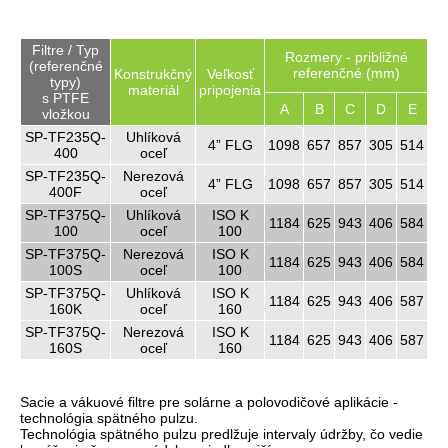
Filtre / Typ
Rozmery - približné
(referenčné
referenčné (mm)
Konstrukčný
Veľkosť
typy)
materiál
pripojenia
s PTFE
A
B
C
D
E
vložkou
SP-TF235Q-
Uhlíková
4” FLG
1098
657
857
305
514
400
oceľ
SP-TF235Q-
Nerezová
4” FLG
1098
657
857
305
514
400F
oceľ
SP-TF375Q-
Uhlíková
ISO K
1184
625
943
406
584
100
oceľ
100
SP-TF375Q-
Nerezová
ISO K
1184
625
943
406
584
100S
oceľ
100
SP-TF375Q-
Uhlíková
ISO K
1184
625
943
406
587
160K
oceľ
160
SP-TF375Q-
Nerezová
ISO K
1184
625
943
406
587
160S
oceľ
160
Sacie a vákuové filtre pre solárne a polovodičové aplikácie -
technológia spätného pulzu.
Technológia spätného pulzu predlžuje intervaly údržby, čo vedie