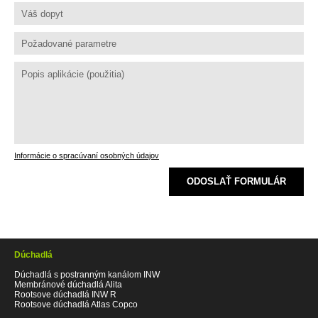
Informácie o spracúvaní osobných údajov
ODOSLAŤ FORMULÁR
Dúchadlá
Dúchadlá s postranným kanálom INW
Membránové dúchadlá Alita
Rootsove dúchadlá INW R
Rootsove dúchadlá Atlas Copco