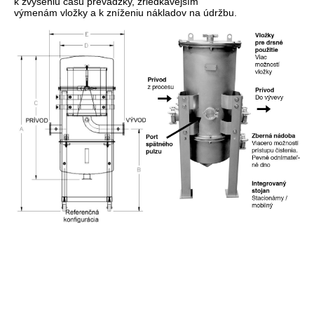
k zvýšeniu času prevádzky, zriedkavejším
výmenám vložky a k zníženiu nákladov na údržbu.