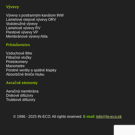
Vývevy
Vývevy s postranným kanálom INW
Lamelové olejové vývevy ORV
Vodokružné vývevy
Lamelové vývevy RV
Piestové vývevy VP
Membránové vývevy Alita
Príslušenstvo
Vzduchové filtre
Filtračné vložky
Prietokomery
Manometre
Poistné ventily a spätné klapky
Absorbčné tlmiče hluku
Aeračné elementy
Aeračná membrána
Diskové difúzory
Trubkové difúzory
© 1996 - 2025 IN-ECO. All rights reserved.
E-mail:
info@in-eco.sk