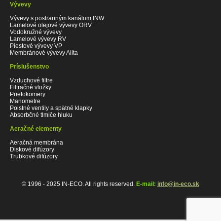
Vývevy
Vývevy s postranným kanálom INW
Lamelové olejové vývevy ORV
Vodokružné vývevy
Lamelové vývevy RV
Piestové vývevy VP
Membránové vývevy Alita
Príslušenstvo
Vzduchové filtre
Filtračné vložky
Prietokomery
Manometre
Poistné ventily a spätné klapky
Absorbčné tlmiče hluku
Aeračné elementy
Aeračná membrána
Diskové difúzory
Trubkové difúzory
© 1996 - 2025 IN-ECO. All rights reserved.
E-mail:
info@in-eco.sk