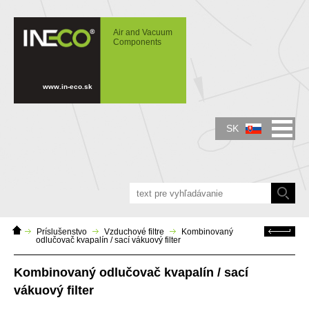
IN-ECO - Air and Vacuum Components -
Kombinovaný odlučovač kvapalín / sací
Air and Vacuum
vákuový filter
Components
www.in-eco.sk
SK
Domáca
Späť
Príslušenstvo
Vzduchové filtre
Kombinovaný
stránka
odlučovač kvapalín / sací vákuový filter
Kombinovaný odlučovač kvapalín / sací
vákuový filter