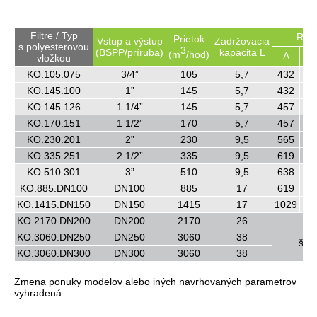
Filtre / Typ
Roz
Prietok
Vstup a výstup
Zadržovacia
s polyesterovou
3
(
BSPP
/príruba)
kapacita L
(m
/hod)
A
B
vložkou
KO.105.075
3/4”
105
5,7
432
19
KO.145.100
1”
145
5,7
432
19
KO.145.126
1 1/4”
145
5,7
457
19
KO.170.151
1 1/2”
170
5,7
457
19
KO.230.201
2”
230
9,5
565
19
KO.335.251
2 1/2”
335
9,5
619
73
KO.510.301
3”
510
9,5
638
73
KO.885.DN100
DN100
885
17
619
10
KO.1415.DN150
DN150
1415
17
1029
12
KO.2170.DN200
DN200
2170
26
Zá
KO.3060.DN250
DN250
3060
38
špec
KO.3060.DN300
DN300
3060
38
Zmena ponuky modelov alebo iných navrhovaných parametrov
vyhradená.