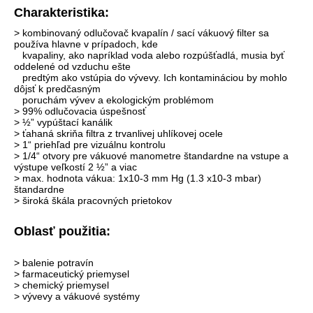
Charakteristika:
> kombinovaný odlučovač kvapalín / sací vákuový filter sa
používa hlavne v prípadoch, kde
kvapaliny, ako napríklad voda alebo rozpúšťadlá, musia byť
oddelené od vzduchu ešte
predtým ako vstúpia do vývevy. Ich kontamináciou by mohlo
dôjsť k predčasným
poruchám vývev a ekologickým problémom
> 99% odlučovacia úspešnosť
> ½” vypúštací kanálik
> ťahaná skriňa filtra z trvanlivej uhlíkovej ocele
> 1“ priehľad pre vizuálnu kontrolu
> 1/4“ otvory pre vákuové manometre štandardne na vstupe a
výstupe veľkostí 2 ½” a viac
> max. hodnota vákua: 1x10-3 mm Hg (1.3 x10-3 mbar)
štandardne
> široká škála pracovných prietokov
Oblasť použitia:
> balenie potravín
> farmaceutický priemysel
> chemický priemysel
> vývevy a vákuové systémy