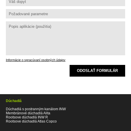
Informácie o spracúvaní osobných údajov
ODOSLAŤ FORMULÁR
Dúchadlá
Dúchadlá s postranným kanálom INW
Membránové dúchadlá Alita
Rootsove dúchadlá INW R
Rootsove dúchadlá Atlas Copco