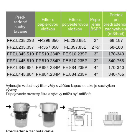
Prietok
Pred-
Filter s
Filter s
Pripo-
pri
radené
papierovou
polyesterovou
jenie
predradenom
zachy-
vložkou
vložkou
BSPP
zachytávaní
távanie
(m3/hod)
FPZ.L235.298
FP.298.850
FE.298.851
2”
68-187
FPZ.L235.357
FP.357.850
FE.357.851
2 ½”
68-188
FPZ.L345.510
FP.510.234P
FE.510.235P
3”
170-340
FPZ.L445.510
FP.510.234P
FE.510.235P
3”
340-765
FPZ.L345.884
FP.884.234P
FE.884.235P
4”
170-340
FPZ.L445.884
FP.884.234P
FE.884.235P
4”
340-765
Vyberajte vzduchový filter vždy s väčšou kapacitou ako je sací výkon
vývevy.
Pripojovacie rozmery filtra a vývevy môžu byť odlišné.
Predradené zachytávanie