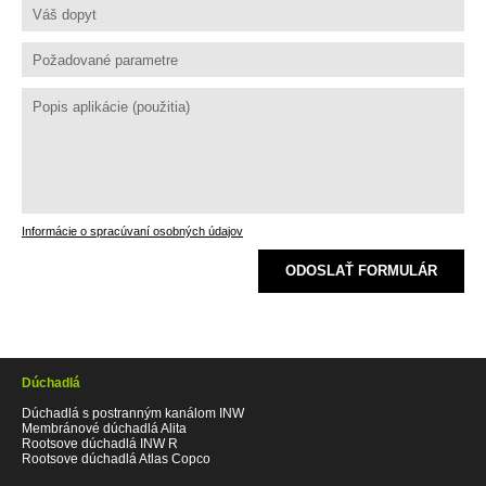
Informácie o spracúvaní osobných údajov
ODOSLAŤ FORMULÁR
Dúchadlá
Dúchadlá s postranným kanálom INW
Membránové dúchadlá Alita
Rootsove dúchadlá INW R
Rootsove dúchadlá Atlas Copco