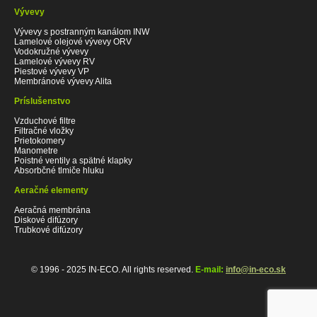
Vývevy
Vývevy s postranným kanálom INW
Lamelové olejové vývevy ORV
Vodokružné vývevy
Lamelové vývevy RV
Piestové vývevy VP
Membránové vývevy Alita
Príslušenstvo
Vzduchové filtre
Filtračné vložky
Prietokomery
Manometre
Poistné ventily a spätné klapky
Absorbčné tlmiče hluku
Aeračné elementy
Aeračná membrána
Diskové difúzory
Trubkové difúzory
© 1996 - 2025 IN-ECO. All rights reserved.
E-mail:
info@in-eco.sk