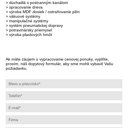
> dúchadlá s postranným kanálom
> spracovanie dreva
> výroba MDF dosiek / ostraňovanie pilín
> vákuové systémy
> manipulačné systémy
> systém pneumatickej dopravy
> potravinársky priemysel
> výroba plastových hmôt
Ak máte záujem o vypracovanie cenovej ponuky, vyplňte,
prosím, náš dopytový formulár, aby sme mohli vybaviť Vašu
požiadavku.