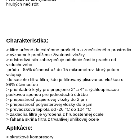
hrubých nečistôt
Charakteristika:
> filtre určené do extrémne prašného a znečisteného prostredia
> významné predĺženie životnosti vložky
> odstredivá sila zabezpečuje odelenie častíc prachu od
vzduchového
prúdu - 85% účinnosť až do 15 mikrometrov, ktorý potom
vstupuje
do sacieho filtra filtra, kde je filtrovaný plisovanou vložkou s
99% účinnosťou
> priehľadné kryty pre pripojenie 3“ a 4“ s rýchloupínacou
páskovou sponou pre jednoduchú údržbu
> priepustnosť papierovej vložky do 2 µm
> priepustnosť polyesterovej vložky do 5 µm
> prevádzková teplota od -26 °C do 104 °C
> zakladňa filtra je vyrobená z hrubostennej ocele
> ťahaná skriňa filtra z trvanlivej uhlíkovej ocele
Aplikácie:
> skrutkové kompresory