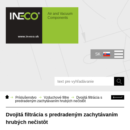
IN-ECO - Air and Vacuum Components -
Dvojitá filtrácia s predradeným
Air and Vacuum
zachytávaním hrubých nečistôt
Components
www.in-eco.sk
SK
Domáca
Späť
Príslušenstvo
Vzduchové filtre
Dvojitá filtrácia s
stránka
predradeným zachytávaním hrubých nečistôt
Dvojitá filtrácia s predradeným zachytávaním
hrubých nečistôt