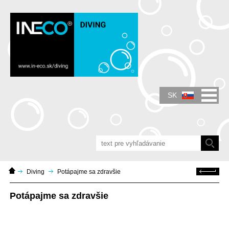
IN-ECO - Air and Vacuum Components - IN-
ECO - predávame dúchadlá, vývevy,
prietokomery.
SK
Domáca
Späť
Diving
Potápajme sa zdravšie
stránka
Potápajme sa zdravšie