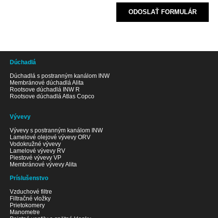
ODOSLAŤ FORMULÁR
Dúchadlá
Dúchadlá s postranným kanálom INW
Membránové dúchadlá Alita
Rootsove dúchadlá INW R
Rootsove dúchadlá Atlas Copco
Vývevy
Vývevy s postranným kanálom INW
Lamelové olejové vývevy ORV
Vodokružné vývevy
Lamelové vývevy RV
Piestové vývevy VP
Membránové vývevy Alita
Príslušenstvo
Vzduchové filtre
Filtračné vložky
Prietokomery
Manometre