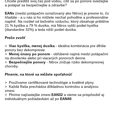
Chcete predĺžiť svoj čas pod vodou, cítiť sa po ponore sviežejšie
a potápať sa bezpečnejšie a zdravšie?
EANx
(medzi potápačmi označovaný ako Nitrox) je presne to, čo
hľadáte - a u nás si ho môžete nechať pohodlne a profesionálne
naplniť. Na rozdiel od bežného vzduchu, ktorý obsahuje približne
21 % kyslíka a 79 % dusíka, má Nitrox vyšší podiel kyslíka
(štandardne 32%) a teda nižší podiel dusíka.
Prečo zvoliť
>
Viac kyslíka, menej dusíka
- ideálna kombinácia pre dlhšie
ponory bez dekompresie.
>
Menej únavy po ponore
- obľúbené najmä medzi potápačmi
na dovolenke alebo pri viacerých ponoroch denne.
>
Bezpečnejšie ponory
- Nitrox znižuje riziko dekompresnej
choroby.
Plnenie, na ktoré sa môžete spoľahnúť
> Používame certifikované technológie a kvalitné plyny.
> Každá fľaša prechádza dôkladnou kontrolou a analýzou
zmesi.
> Plníme najčastejšie zmesi
EAN32
a vieme sa prispôsobiť aj
individuálnym požiadavkám až po
EAN40
.