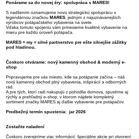
Ponárame sa do novej éry: spolupráca s MARES!
S nadšením oznamujeme novú strategickú spoluprácu s
legendárnou značkou
MARES
, jedným z najuznávanejších
výrobcov potápačského vybavenia na svete.
Vďaka tomuto spojeniu vám prinesieme kvalitné vybavenie na
mieru pre každú úroveň potápača.
MARES + my = silné partnerstvo pre ešte silnejšie zážitky
pod hladinou.
Čoskoro otvárame: nový kamenný obchod & moderný e-
shop
Pripravujeme pre vás miesto, kde sa potápanie začína – náš
nový kamenný obchod plný vybavenia, inšpirácií a odborných
rád.
A pre tých, ktorí radi nakupujú z pohodlia domova, spustíme aj
rýchly a prehľadný e-shop, v ktorom nájdete kompletný
sortiment značky MARES aj ďalšie vybavenie pre potápačov.
Predbežný termín spustenia:
jar 2026
Zostaňte naladení
Čoskoro zverejníme viac informácií, špeciálne akcie pri otvorení