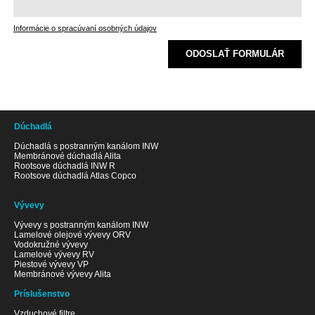
Informácie o spracúvaní osobných údajov
ODOSLAŤ FORMULÁR
Dúchadlá
Dúchadlá s postranným kanálom INW
Membránové dúchadlá Alita
Rootsove dúchadlá INW R
Rootsove dúchadlá Atlas Copco
Vývevy
Vývevy s postranným kanálom INW
Lamelové olejové vývevy ORV
Vodokružné vývevy
Lamelové vývevy RV
Piestové vývevy VP
Membránové vývevy Alita
Príslušenstvo
Vzduchové filtre