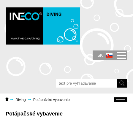
IN-ECO - Air and Vacuum Components - IN-
ECO - predávame dúchadlá, vývevy,
prietokomery.
SK
Domáca
Späť
Diving
Potápačské vybavenie
stránka
Potápačské vybavenie